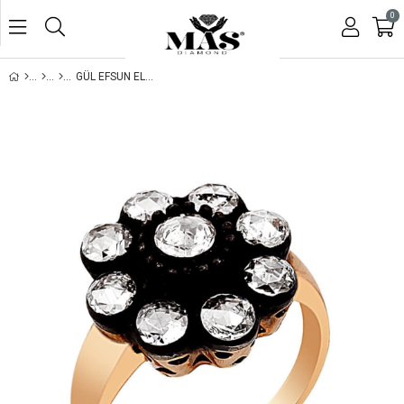
0
GÜL EFSUN ELMAS YÜZÜK