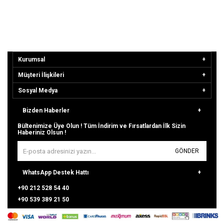
₺39.706,17
₺24.704,06
Kurumsal
Müşteri İlişkileri
Sosyal Medya
Bizden Haberler
Bültenimize Üye Olun ! Tüm İndirim ve Fırsatlardan İlk Sizin
Haberiniz Olsun !
GÖNDER
WhatsApp Destek Hattı
+90 212 528 54 40
+90 539 389 21 50