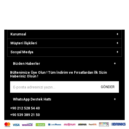
₺26.680,39
₺24.704,06
Kurumsal
Müşteri İlişkileri
Sosyal Medya
Bizden Haberler
Bültenimize Üye Olun ! Tüm İndirim ve Fırsatlardan İlk Sizin
Haberiniz Olsun !
GÖNDER
WhatsApp Destek Hattı
+90 212 528 54 40
+90 539 389 21 50